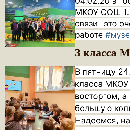
04.02.20 в г
МКОУ СОШ 1. 
связи- это о
работе
#музе
3 класса
В пятницу 24.
класса МКОУ
восторгом, а
большую кол
Надеемся, на