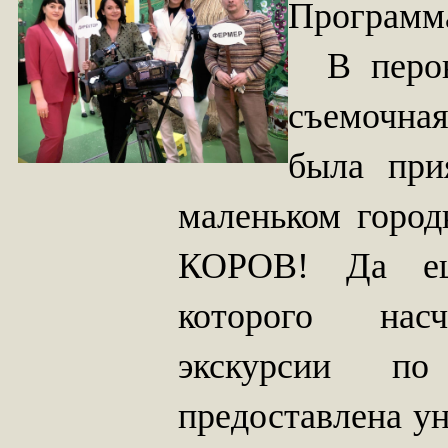
Программ
В перово
съемочная
была при
маленьком горо
КОРОВ! Да еще
которого насчи
экскурсии по
предоставлена у