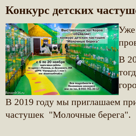
Конкурс детских частуш
Уже
про
В 2
тог
гор
В 2019 году мы приглашаем при
частушек "Молочные берега".