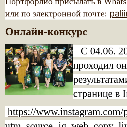
Портфорлио присылать в Whats
pali
или по электронной почте:
Онлайн-конкурс
C 04.06. 20г
проходил он
результатам
странице в I
https://www.instagram.com
utm_source=ig_web_copy_li