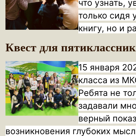
что узнать, 
только сидя 
книгу, но и 
Квест для пятиклассник
15 января 202
класса из М
Ребята не то
задавали мно
верный показ
возникновения глубоких мыс